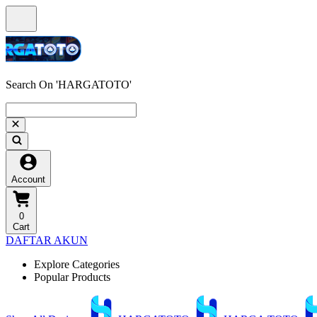
Search On 'HARGATOTO'
Account
0
Cart
DAFTAR AKUN
Explore Categories
Popular Products