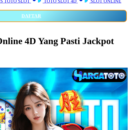
US TOTO SLOT
TOTO SLOT 4D
SLOT ONLINE
DAFTAR
line 4D Yang Pasti Jackpot