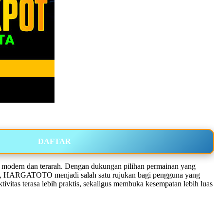
DAFTAR
h modern dan terarah. Dengan dukungan pilihan permainan yang
simal, HARGATOTO menjadi salah satu rujukan bagi pengguna yang
vitas terasa lebih praktis, sekaligus membuka kesempatan lebih luas