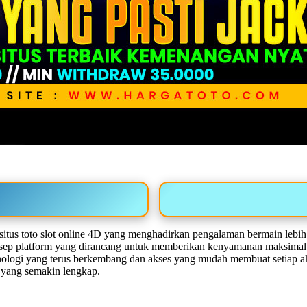
situs toto slot online 4D yang menghadirkan pengalaman bermain lebi
rta konsep platform yang dirancang untuk memberikan kenyamanan mak
ologi yang terus berkembang dan akses yang mudah membuat setiap akti
l yang semakin lengkap.